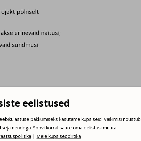
ojektipõhiselt
kse erinevaid näitusi;
vaid sündmusi.
iste eelistused
eebikülastuse pakkumiseks kasutame küpsiseid. Vaikimisi nõustub
itseja nendega. Soovi korral saate oma eelistusi muuta.
aatsuspoliitika
|
Meie küpsisepoliitika