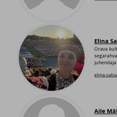
Elina S
Orava kul
segarahv
juhendaja
elina.sab
Aile Mä