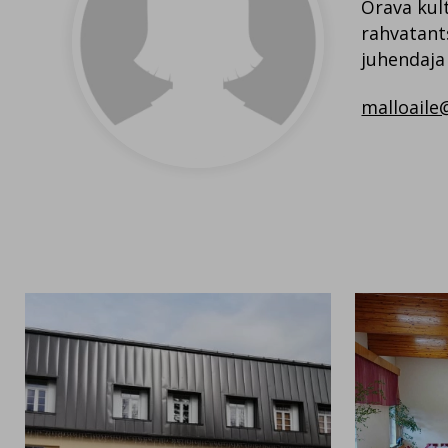
Orava ku
rahvatan
juhendaja
malloail