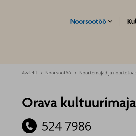
Navigeeri sisusse
Noorsootöö
Ku

Avaleht
Noorsootöö
Noortemajad ja noortetoa
Orava kultuurimaj
524 7986
