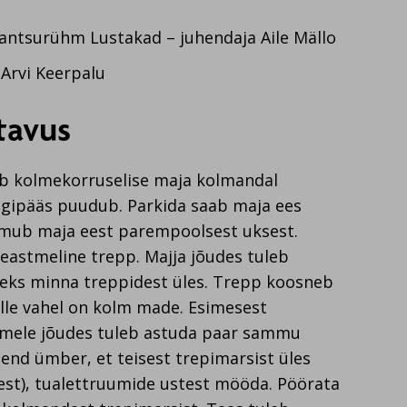
ntsurühm Lustakad – juhendaja Aile Mällo
 Arvi Keerpalu
tavus
b kolmekorruselise maja kolmandal
ligipääs puudub. Parkida saab maja ees
imub maja eest parempoolsest uksest.
meastmeline trepp. Majja jõudes tuleb
eks minna treppidest üles. Trepp koosneb
ille vahel on kolm made. Esimesest
emele jõudes tuleb astuda paar sammu
end ümber, et teisest trepimarsist üles
dest), tualettruumide ustest mööda. Pöörata