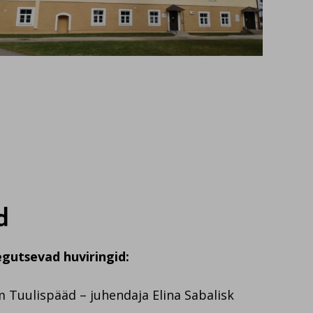
d
gutsevad huviringid:
Tuulispääd – juhendaja Elina Sabalisk