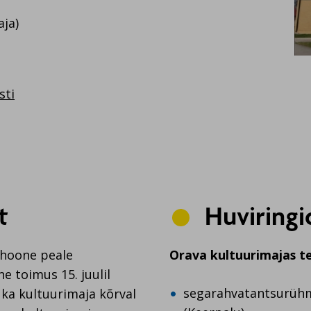
aja)
sti
t
Huviringi
ahoone peale
Orava kultuurimajas te
 toimus 15. juulil
segarahvatantsurühm 
 ka kultuurimaja kõrval