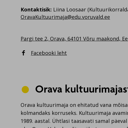
Kontaktisik:
Liina Loosaar (Kultuurikorrald
OravaKultuurimaja@edu.voruvald.ee
Pargi tee 2, Orava, 64101 Võru maakond, Ee
Facebooki leht

Orava kultuurimajas
Orava kultuurimaja on ehitatud vana mõis
kolmandaks korruseks. Kultuurimaja avamine
1989. aastal. Ühtlasi taasavati samal päeval