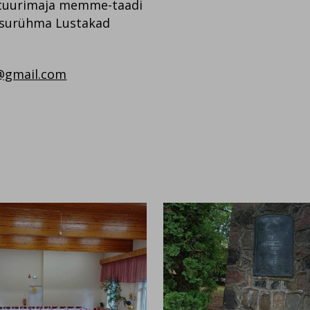
ltuurimaja memme-taadi
tsurühma Lustakad
e@gmail.com