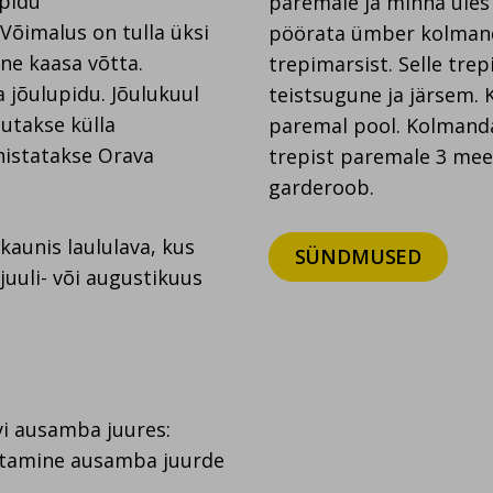
spidu
paremale ja minna üles
Võimalus on tulla üksi
pöörata ümber kolmand
ne kaasa võtta.
trepimarsist. Selle tre
 jõulupidu. Jõulukuul
teistsugune ja järsem. 
sutakse külla
paremal pool. Kolmanda
ähistatakse Orava
trepist paremale 3 mee
garderoob.
kaunis laululava, kus
SÜNDMUSED
 juuli- või augustikuus
vi ausamba juures:
etamine ausamba juurde