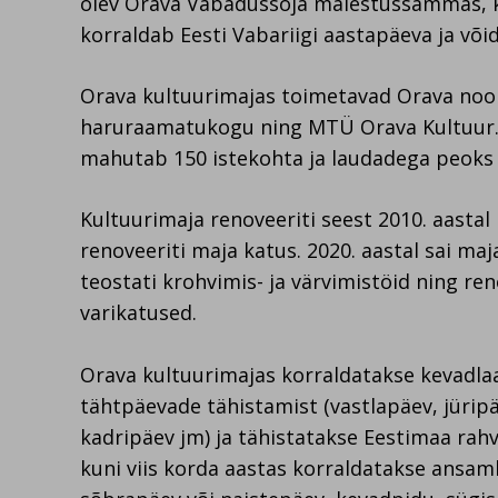
olev Orava Vabadussõja mälestussammas, 
korraldab Eesti Vabariigi aastapäeva ja võ
Orava kultuurimajas toimetavad Orava noo
haruraamatukogu ning MTÜ Orava Kultuur. 
mahutab 150 istekohta ja laudadega peoks 
Kultuurimaja renoveeriti seest 2010. aastal 
renoveeriti maja katus. 2020. aastal sai maj
teostati krohvimis- ja värvimistöid ning ren
varikatused.
Orava kultuurimajas korraldatakse kevadlaa
tähtpäevade tähistamist (vastlapäev, jürip
kadripäev jm) ja tähistatakse Eestimaa rah
kuni viis korda aastas korraldatakse ansam