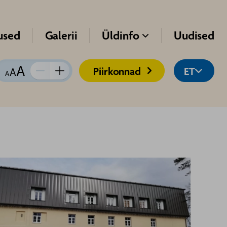
used
Galerii
Üldinfo
Uudised

Piirkonnad
ET


Kirja suurus:
Vähenda
Suurenda