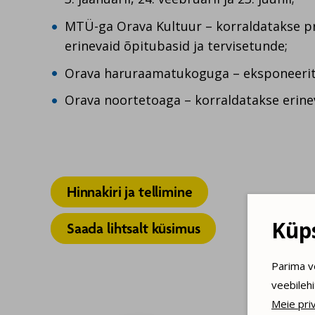
MTÜ-ga Orava Kultuur – korraldatakse pr
erinevaid õpitubasid ja tervisetunde;
Orava haruraamatukoguga – eksponeerita
Orava noortetoaga – korraldatakse erine
Hinnakiri ja tellimine
Küps
Saada lihtsalt küsimus
Parima v
veebileh
Meie priv