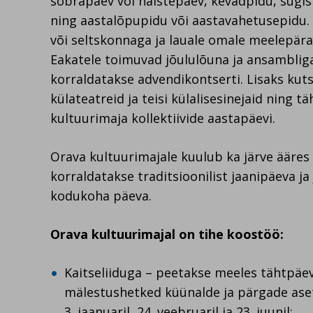
sõbrapäev või naistepäev, kevadpidu, sügi
ning aastalõpupidu või aastavahetusepidu. 
või seltskonnaga ja lauale omale meelepära
Eakatele toimuvad jõululõuna ja ansambliga
korraldatakse advendikontserti. Lisaks kut
külateatreid ja teisi külalisesinejaid ning t
kultuurimaja kollektiivide aastapäevi.
Orava kultuurimajale kuulub ka järve ääres 
korraldatakse traditsioonilist jaanipäeva ja
kodukoha päeva.
Orava kultuurimajal on tihe koostöö:
Kaitseliiduga – peetakse meeles tähtpäe
mälestushetked küünalde ja pärgade as
3. jaanuaril, 24. veebruaril ja 23. juunil;