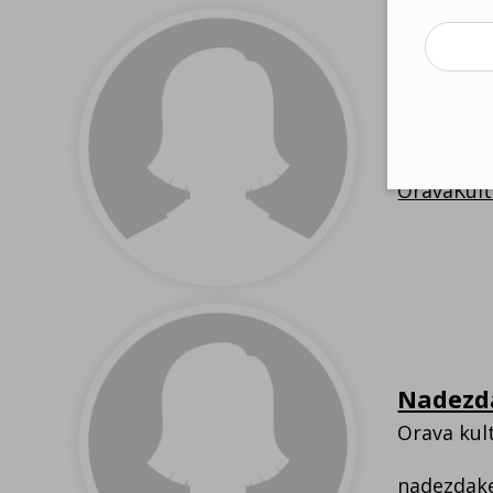
Orava kultuurimaja töötajad
Liina L
Orava noo
OravaKult
Nadezd
Orava kul
nadezdak