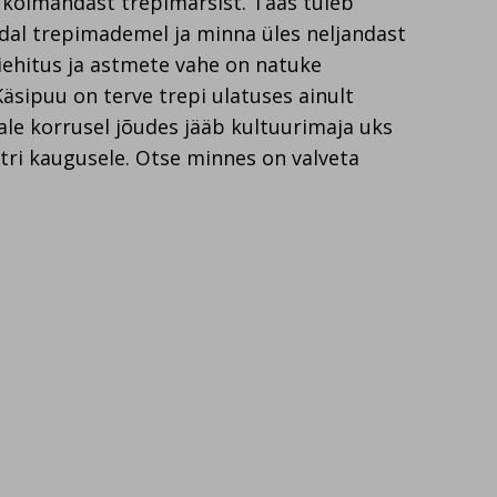
 kolmandast trepimarsist. Taas tuleb
al trepimademel ja minna üles neljandast
piehitus ja astmete vahe on natuke
Käsipuu on terve trepi ulatuses ainult
le korrusel jõudes jääb kultuurimaja uks
tri kaugusele. Otse minnes on valveta