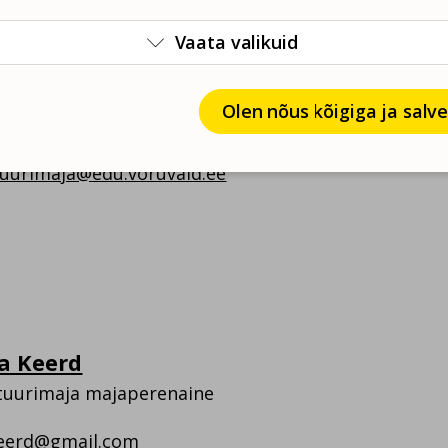
Vaata valikuid

oosaar
Olen nõus kõigiga ja salv
rtetoa noorsootöötaja
uurimaja@edu.voruvald.ee
a Keerd
tuurimaja majaperenaine
eerd@gmail.com