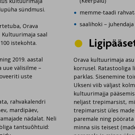
(Keerpalu)
kus kultuurimaja
idupüha sündmusi.
memme-taadi rahvata
saalihoki – juhendaja
rtetuba, Orava
Kultuurimaja saal
Ligipääse
100 istekohta.
ning 2019. aastal
Orava kultuurimaja asu
a uue välisilme –
korrusel. Ratastooliga 
oveeriti uste
parklas. Sisenemine to
Ukseni viib väljast kol
kultuurimajja pääsemis
ta, rahvakalendri
neljast trepimarsist, m
äev, mardipäev,
trepimarsist üles mad
vamajade nädalat. Neli
paremale ning pöörata 
bliga tantsuõhtuid:
minna siis teisest (ma