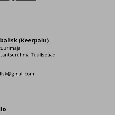
abalisk (Keerpalu)
tuurimaja
atantsurühma Tuulispääd
alisk@gmail.com
llo