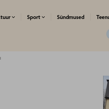
ltuur
Sport
Sündmused
Teen


d
a