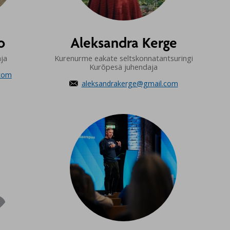
o
Aleksandra Kerge
aja
Kurenurme eakate seltskonnatantsuringi
Kurõpesä juhendaja
com
aleksandrakerge@gmail.com
