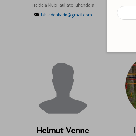
Heldela klubi lauljate juhendaja
luhteddakarin@gmail.com

segara

Helmut Venne