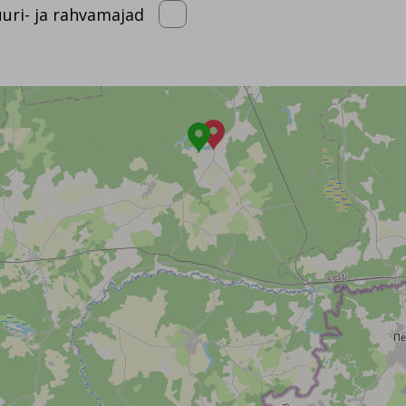
uuri- ja rahvamajad