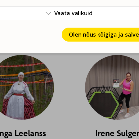
(Keerpalu)
Vannamuudu kapelli juhe
Vaata valikuid

erjaarop@gmail.c

Orava kultuurimaja
hvatantsurühma Tuulispääd
juhendaja
Olen nõus kõigiga ja salv
elina.sabalisk@gmail.com
Inga Leelanss
Irene Sulge