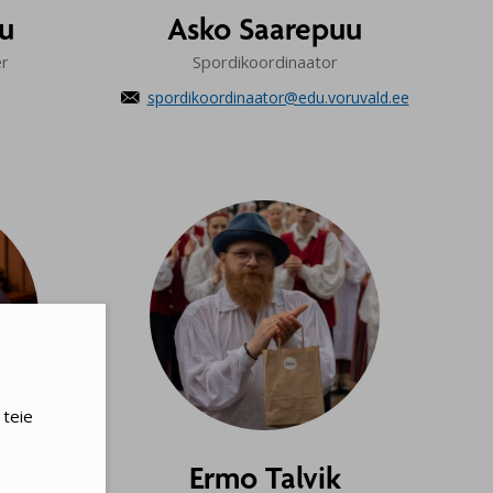
lu
Asko Saarepuu
er
Spordikoordinaator
spordikoordinaator@edu.voruvald.ee

 teie
Ermo Talvik