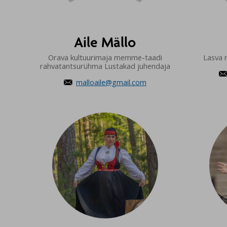
Aile Mällo
Orava kultuurimaja memme-taadi
Lasva 
rahvatantsurühma Lustakad juhendaja
malloaile@gmail.com
