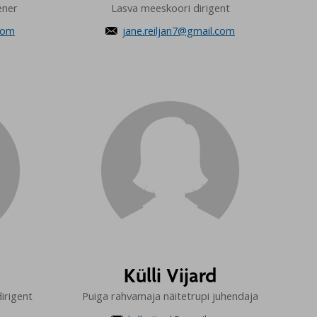
ener
Lasva meeskoori dirigent
com
jane.reiljan7@gmail.com

Külli Vijard
irigent
Puiga rahvamaja näitetrupi juhendaja