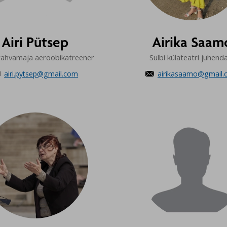
Airi Pütsep
Airika Saam
rahvamaja aeroobikatreener
Sulbi külateatri juhend
airi.pytsep@gmail.com
airikasaamo@gmail.

