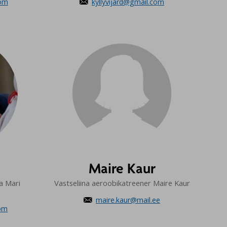
com
kyllyvijard@gmail.com

Maire Kaur
a Mari
Vastseliina aeroobikatreener Maire Kaur
maire.kaur@mail.ee

com