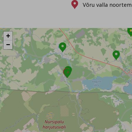
Näita/peida kaardil järgmisi objekte:
Võru valla noortem
Kaardi objektid:
+
−