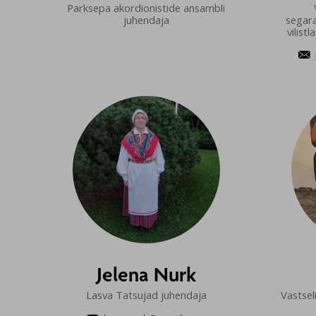
Parksepa akordionistide ansambli
juhendaja
segara
vilis

Jelena Nurk
Lasva Tatsujad juhendaja
Vastsel