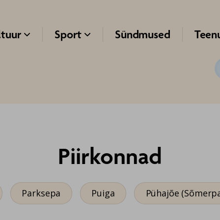
ltuur
Sport
Sündmused
Teen


Piirkonnad
Parksepa
Puiga
Pühajõe (Sõmerpa