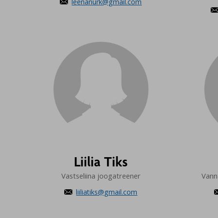
leenanurk@gmail.com

Liilia Tiks
Vastseliina joogatreener
Vann
liiliatiks@gmail.com
