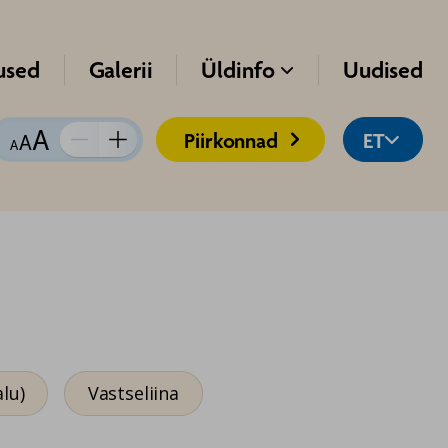
used
Galerii
Üldinfo
Uudised

Piirkonnad
ET


Kirja suurus:
Vähenda
Suurenda
lu)
Vastseliina