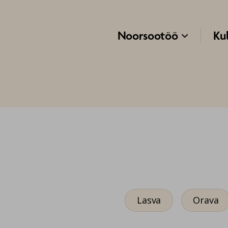
Navigeeri sisusse
Noorsootöö
Ku

Lasva
Orava