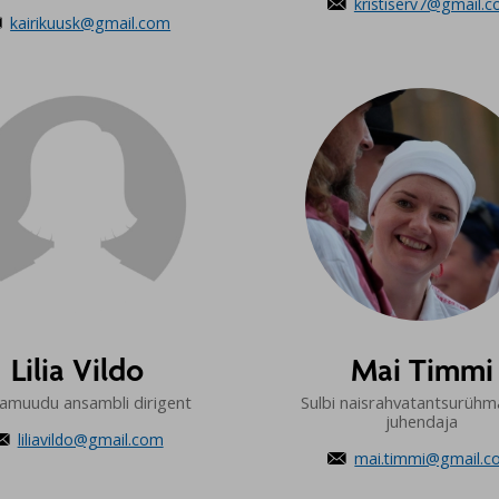
kristiserv7@gmail.

kairikuusk@gmail.com

Lilia Vildo
Mai Timmi
amuudu ansambli dirigent
Sulbi naisrahvatantsurühm
juhendaja
liliavildo@gmail.com

mai.timmi@gmail.
