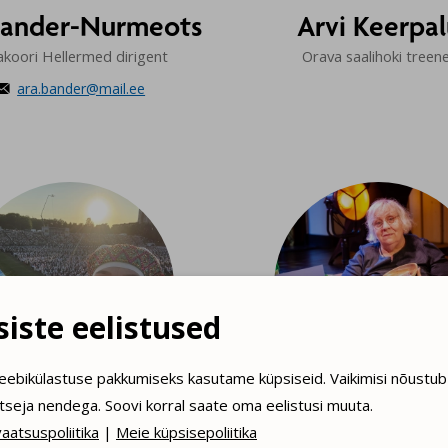
Bander-Nurmeots
Arvi Keerpa
koori Hellermed dirigent
Orava saalihoki treen
ara.bander@mail.ee

iste eelistused
eebikülastuse pakkumiseks kasutame küpsiseid. Vaikimisi nõustub
itseja nendega. Soovi korral saate oma eelistusi muuta.
Elina Sabalisk
Erja Arop
aatsuspoliitika
|
Meie küpsisepoliitika