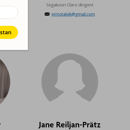
ndaja
Segakoori Claro dirigent
om
ermotalvik@gmail.com

estan
r
Jane Reiljan-Prätz