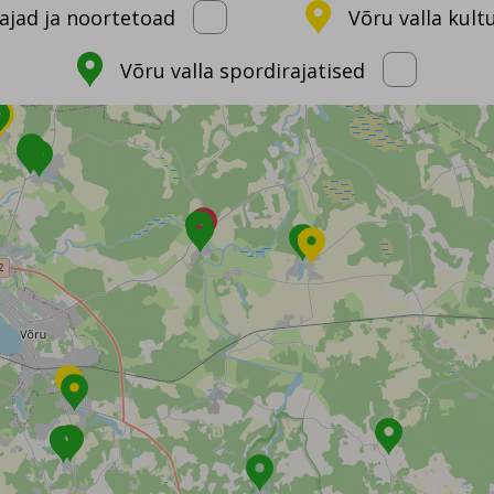
ajad ja noortetoad
Võru valla kult
Võru valla spordirajatised