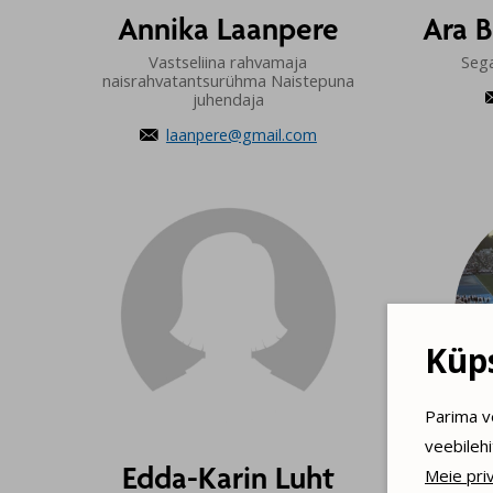
Annika Laanpere
Ara 
Vastseliina rahvamaja
Sega
naisrahvatantsurühma Naistepuna
juhendaja
laanpere@gmail.com

Küps
Parima v
veebileh
Edda-Karin Luht
Meie priv