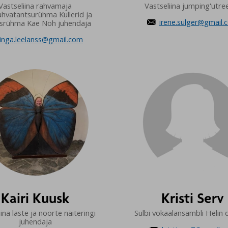
Vastseliina rahvamaja
Vastseliina jumping'utre
hvatantsurühma Kullerid ja
irene.sulger@gmail.
tlasrühma Kae Noh juhendaja

inga.leelanss@gmail.com
Kairi Kuusk
Kristi Serv
iina laste ja noorte näiteringi
Sulbi vokaalansambli Helin d
juhendaja